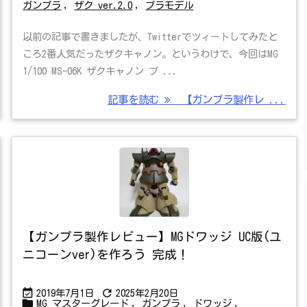
ガンプラ
,
ザク ver.2.0
,
プラモデル
以前の記事で書きましたが、Twitterでツィートしてみたと
ころ2番人気だったザクキャノン。というわけで、今回はMG
1/100 MS-06K ザクキャノン プ ...
記事を読む
【ガンプラ製作レ ...
【ガンプラ製作レビュー】MGドワッジ UC版(ユ
ニコーンver)を作ろう 完成！


2019年7月1日
2025年2月20日

MG マスターグレード
,
ガンプラ
,
ドワッジ
,