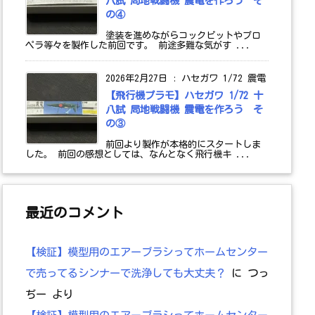
八試 局地戦闘機 震電を作ろう そ
の④
塗装を進めながらコックピットやプロ
ペラ等々を製作した前回です。 前途多難な気がす ...
2026年2月27日
:
ハセガワ 1/72 震電
【飛行機プラモ】ハセガワ 1/72 十
八試 局地戦闘機 震電を作ろう そ
の③
前回より製作が本格的にスタートしま
した。 前回の感想としては、なんとなく飛行機キ ...
最近のコメント
【検証】模型用のエアーブラシってホームセンター
で売ってるシンナーで洗浄しても大丈夫？
に
つっ
ぢー
より
【検証】模型用のエアーブラシってホームセンター