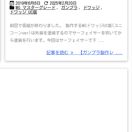


2019年6月8日
2025年2月20日

MG マスターグレード
,
ガンプラ
,
ドワッジ
,
ドワッジ UC版
前回で仮組が終わりました。 製作するMGドワッジUC版(ユニ
コーンver)は外装を塗装するのでサーフェイサーを吹いてか
ら塗装を行います。今回はサーフェイサーで下 ...
記事を読む
【ガンプラ製作レ ...