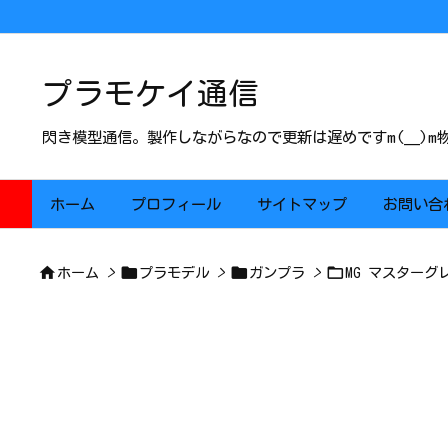
プラモケイ通信
閃き模型通信。製作しながらなので更新は遅めですm(__)
ホーム
プロフィール
サイトマップ
お問い合




ホーム
>
プラモデル
>
ガンプラ
>
MG マスターグ