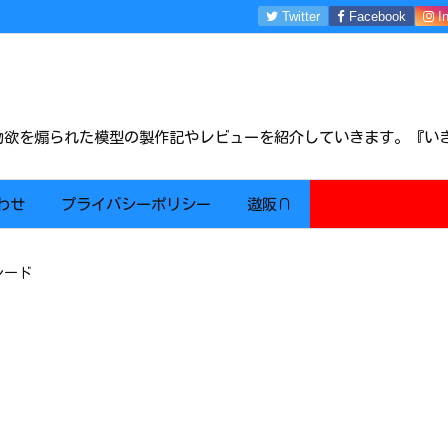
Twitter
Facebook
I
m物欲を煽られた模型の製作記やレビューを紹介していきます。『い
わせ
プライバシーポリシー
遨阪∩
レード