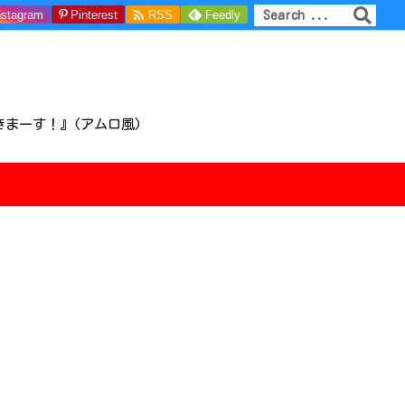

nstagram
Pinterest
RSS
Feedly
きまーす！』(アムロ風)