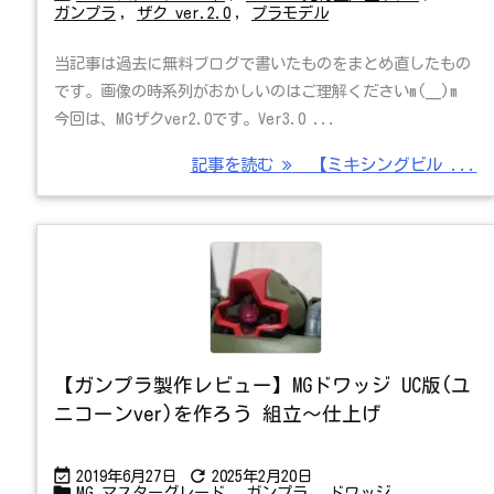
ガンプラ
,
ザク ver.2.0
,
プラモデル
当記事は過去に無料ブログで書いたものをまとめ直したもの
です。画像の時系列がおかしいのはご理解くださいm(__)m
今回は、MGザクver2.0です。Ver3.0 ...
記事を読む
【ミキシングビル ...
【ガンプラ製作レビュー】MGドワッジ UC版(ユ
ニコーンver)を作ろう 組立～仕上げ


2019年6月27日
2025年2月20日

MG マスターグレード
,
ガンプラ
,
ドワッジ
,