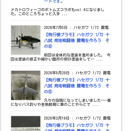
ートです。
メカトロウィーゴのボトムズコラボもvol.4になりまし
た。このところちょっと入手 ...
2026年7月5日
:
ハセガワ 1/72 震電
【飛行機プラモ】ハセガワ 1/72 十
八試 局地戦闘機 震電を作ろう そ
の⑥
前回は全体的な塗装を進めました。 今
回は塗装の修正や細かい箇所の部分塗装をして一 ...
2026年5月20日
:
ハセガワ 1/72 震電
【飛行機プラモ】ハセガワ 1/72 十
八試 局地戦闘機 震電を作ろう そ
の⑤
久々の投稿になってしまいました･･･春
になりバス釣りや金魚飼育に車のことやらとで ...
2026年3月19日
:
ハセガワ 1/72 震電
【飛行機プラモ】ハセガワ 1/72 十