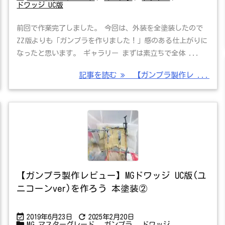
ドワッジ UC版
前回で作業完了しました。 今回は、外装を全塗装したので
ZZ版よりも「ガンプラを作りました！」感のある仕上がりに
なったと思います。 ギャラリー まずは素立ちで全体 ...
記事を読む
【ガンプラ製作レ ...
【ガンプラ製作レビュー】MGドワッジ UC版(ユ
ニコーンver)を作ろう 本塗装②


2019年6月23日
2025年2月20日

MG マスターグレード
,
ガンプラ
,
ドワッジ
,