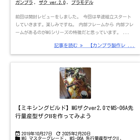
ガンプラ
,
ザク ver.2.0
,
プラモデル
前回は開封レビューをしました。 今回は早速組立スタート
していきます。楽しみですね。 内部フレームから 内部フレ
ームがあるのがMGシリーズの特徴だと思っています。 ...
記事を読む
【カンプラ製作レ ...
【ミキシングビルド】MGザクver2.0でMS-06A先
行量産型ザクⅡを作ってみよう


2019年10月27日
2025年2月20日

MG マスターグレード
,
MS-06A 先行量産型ザクⅡ
,