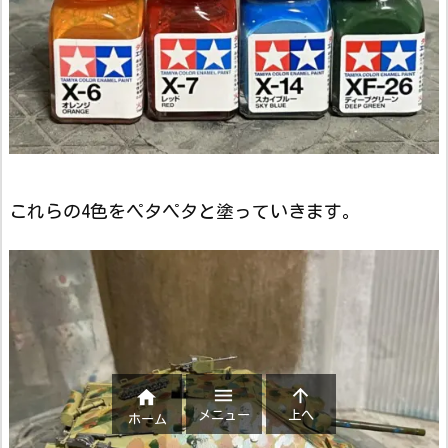
これらの4色をペタペタと塗っていきます。



メニュー
上へ
ホーム