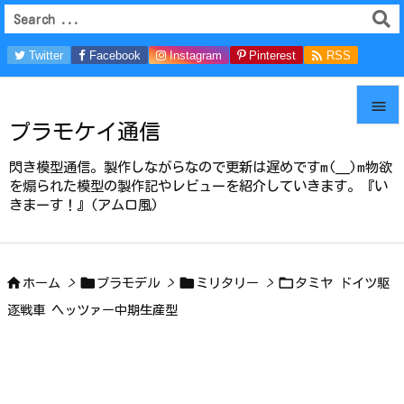

Twitter
Facebook
Instagram
Pinterest
RSS
Feedly

プラモケイ通信

メニュ
閃き模型通信。製作しながらなので更新は遅めですm(__)m物欲

を煽られた模型の製作記やレビューを紹介していきます。『い
きまーす！』(アムロ風)
サイド

前へ





ホーム
>
プラモデル
>
ミリタリー
>
タミヤ ドイツ駆
次へ
逐戦車 ヘッツァー中期生産型

検索