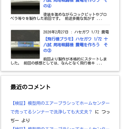
八試 局地戦闘機 震電を作ろう そ
の④
塗装を進めながらコックピットやプロ
ペラ等々を製作した前回です。 前途多難な気がす ...
2026年2月27日
:
ハセガワ 1/72 震電
【飛行機プラモ】ハセガワ 1/72 十
八試 局地戦闘機 震電を作ろう そ
の③
前回より製作が本格的にスタートしま
した。 前回の感想としては、なんとなく飛行機キ ...
最近のコメント
【検証】模型用のエアーブラシってホームセンター
で売ってるシンナーで洗浄しても大丈夫？
に
つっ
ぢー
より
【検証】模型用のエアーブラシってホームセンター