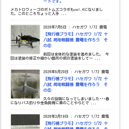
ートです。
メカトロウィーゴのボトムズコラボもvol.4になりまし
た。このところちょっと入手 ...
2026年7月5日
:
ハセガワ 1/72 震電
【飛行機プラモ】ハセガワ 1/72 十
八試 局地戦闘機 震電を作ろう そ
の⑥
前回は全体的な塗装を進めました。 今
回は塗装の修正や細かい箇所の部分塗装をして一 ...
2026年5月20日
:
ハセガワ 1/72 震電
【飛行機プラモ】ハセガワ 1/72 十
八試 局地戦闘機 震電を作ろう そ
の⑤
久々の投稿になってしまいました･･･春
になりバス釣りや金魚飼育に車のことやらとで ...
2026年3月19日
:
ハセガワ 1/72 震電
【飛行機プラモ】ハセガワ 1/72 十