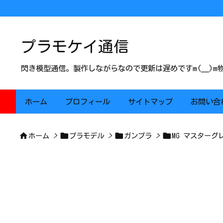
プラモケイ通信
閃き模型通信。製作しながらなので更新は遅めですm(__)
ホーム
プロフィール
サイトマップ
お問い合




ホーム
>
プラモデル
>
ガンプラ
>
MG マスターグ