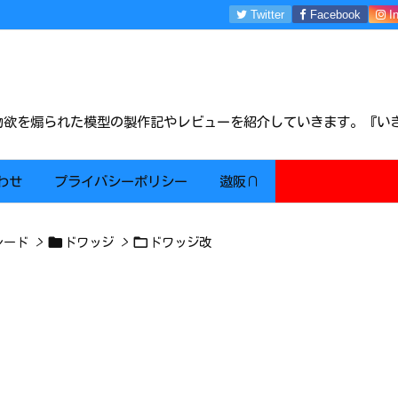
Twitter
Facebook
I
m物欲を煽られた模型の製作記やレビューを紹介していきます。『い
わせ
プライバシーポリシー
遨阪∩


レード
>
ドワッジ
>
ドワッジ改