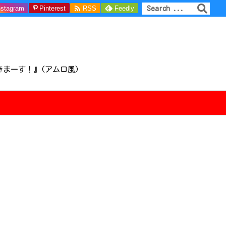

nstagram
Pinterest
RSS
Feedly
きまーす！』(アムロ風)