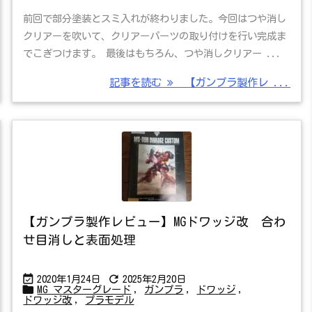
前回で部分塗装とスミ入れが終わりました。今回はつや消し
クリアーを吹いて、クリアーパーツの取り付けを行い完成ま
でこぎつけます。 最後はもちろん、つや消しクリアー ...
記事を読む
【ガンプラ製作レ ...
【ガンプラ製作レビュー】MGドワッジ改 合わ
せ目消しと表面処理


2020年1月24日
2025年2月20日

MG マスターグレード
,
ガンプラ
,
ドワッジ
,
ドワッジ改
,
プラモデル