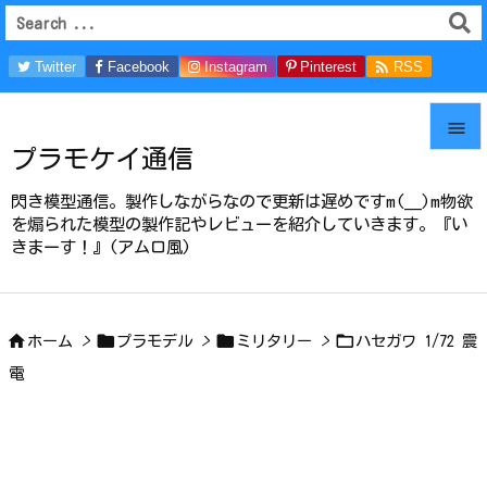

Twitter
Facebook
Instagram
Pinterest
RSS
Feedly

プラモケイ通信

メニュ
閃き模型通信。製作しながらなので更新は遅めですm(__)m物欲

を煽られた模型の製作記やレビューを紹介していきます。『い
きまーす！』(アムロ風)
サイド

前へ





ホーム
>
プラモデル
>
ミリタリー
>
ハセガワ 1/72 震
次へ
電

検索