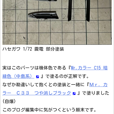
ハセガワ 1/72 震電 部分塗装
実はこのパーツは機体色である『
Mr.カラー C15 暗
緑色（中島系）
』で塗るのが正解です。
なぜか勘違いして抱くとの塗装と一緒に『
Ｍｒ．カ
ラー Ｃ３３ つや消しブラック
』で塗りました
(自爆)
このブログ編集中に気がつくという顛末です。