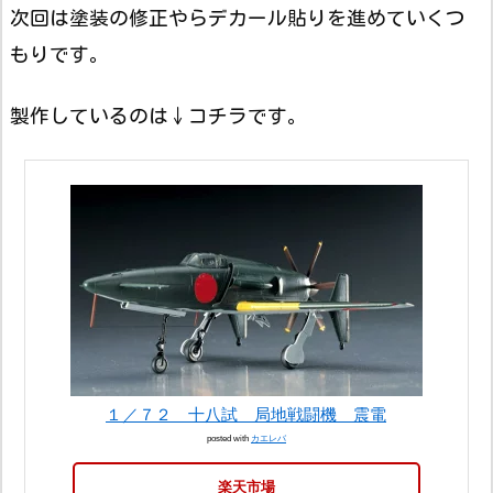
次回は塗装の修正やらデカール貼りを進めていくつ
もりです。
製作しているのは↓コチラです。
１／７２ 十八試 局地戦闘機 震電
posted with
カエレバ
楽天市場