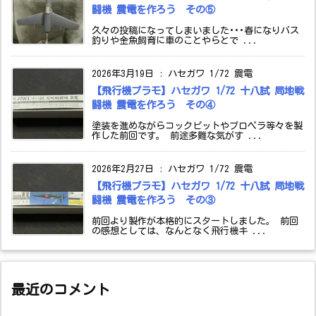
闘機 震電を作ろう その⑤
久々の投稿になってしまいました･･･春になりバス
釣りや金魚飼育に車のことやらとで ...
2026年3月19日
:
ハセガワ 1/72 震電
【飛行機プラモ】ハセガワ 1/72 十八試 局地戦
闘機 震電を作ろう その④
塗装を進めながらコックピットやプロペラ等々を製
作した前回です。 前途多難な気がす ...
2026年2月27日
:
ハセガワ 1/72 震電
【飛行機プラモ】ハセガワ 1/72 十八試 局地戦
闘機 震電を作ろう その③
前回より製作が本格的にスタートしました。 前回
の感想としては、なんとなく飛行機キ ...
最近のコメント