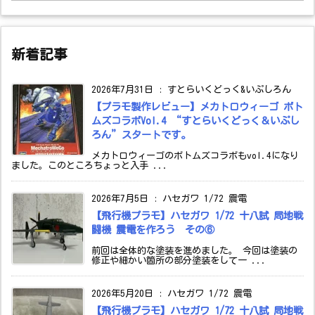
新着記事
2026年7月31日
:
すとらいくどっく&いぷしろん
【プラモ製作レビュー】メカトロウィーゴ ボト
ムズコラボVol.4 “すとらいくどっく＆いぷし
ろん”スタートです。
メカトロウィーゴのボトムズコラボもvol.4になり
ました。このところちょっと入手 ...
2026年7月5日
:
ハセガワ 1/72 震電
【飛行機プラモ】ハセガワ 1/72 十八試 局地戦
闘機 震電を作ろう その⑥
前回は全体的な塗装を進めました。 今回は塗装の
修正や細かい箇所の部分塗装をして一 ...
2026年5月20日
:
ハセガワ 1/72 震電
【飛行機プラモ】ハセガワ 1/72 十八試 局地戦