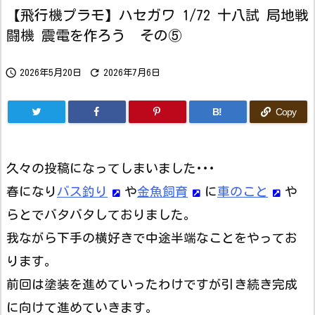
【飛行機プラモ】ハセガワ 1/72 十八試 局地戦
闘機 震電を作ろう その⑤


2026年5月20日
2026年7月6日
B!
Copy
久々の投稿になってしまいました･･･
春になり
バス釣り
や
金魚飼育
に
車のこと
や
らとでバタバタしておりました。
我ながら下手の横好きで中途半端なことをやってお
ります。
前回は塗装を進めていったわけですが引き続き完成
に向けて進めていきます。