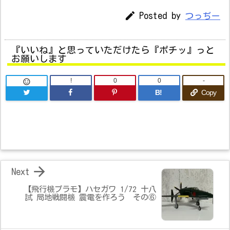

Posted by
つっぢー
『いいね』と思っていただけたら『ポチッ』っと
お願いします
!
0
0
-

B!
Copy

Next
【飛行機プラモ】ハセガワ 1/72 十八
試 局地戦闘機 震電を作ろう その⑥