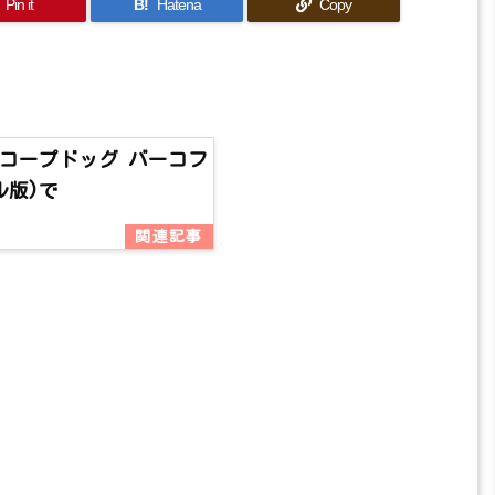
Pin it
B!
Hatena
Copy
コープドッグ バーコフ
ル版)で