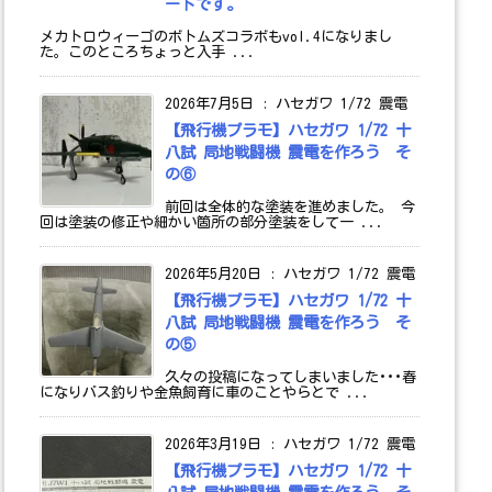
ートです。
メカトロウィーゴのボトムズコラボもvol.4になりまし
た。このところちょっと入手 ...
2026年7月5日
:
ハセガワ 1/72 震電
【飛行機プラモ】ハセガワ 1/72 十
八試 局地戦闘機 震電を作ろう そ
の⑥
前回は全体的な塗装を進めました。 今
回は塗装の修正や細かい箇所の部分塗装をして一 ...
2026年5月20日
:
ハセガワ 1/72 震電
【飛行機プラモ】ハセガワ 1/72 十
八試 局地戦闘機 震電を作ろう そ
の⑤
久々の投稿になってしまいました･･･春
になりバス釣りや金魚飼育に車のことやらとで ...
2026年3月19日
:
ハセガワ 1/72 震電
【飛行機プラモ】ハセガワ 1/72 十