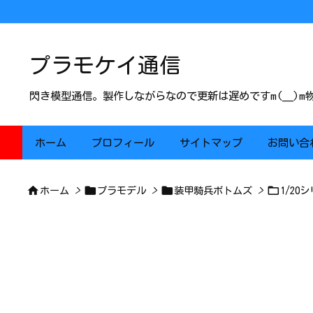
プラモケイ通信
閃き模型通信。製作しながらなので更新は遅めですm(__)
ホーム
プロフィール
サイトマップ
お問い合




ホーム
>
プラモデル
>
装甲騎兵ボトムズ
>
1/20