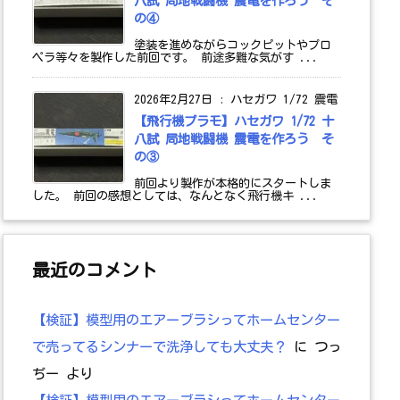
八試 局地戦闘機 震電を作ろう そ
の④
塗装を進めながらコックピットやプロ
ペラ等々を製作した前回です。 前途多難な気がす ...
2026年2月27日
:
ハセガワ 1/72 震電
【飛行機プラモ】ハセガワ 1/72 十
八試 局地戦闘機 震電を作ろう そ
の③
前回より製作が本格的にスタートしま
した。 前回の感想としては、なんとなく飛行機キ ...
最近のコメント
【検証】模型用のエアーブラシってホームセンター
で売ってるシンナーで洗浄しても大丈夫？
に
つっ
ぢー
より
【検証】模型用のエアーブラシってホームセンター