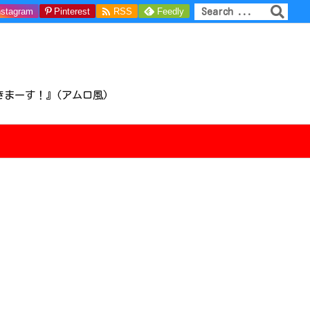

nstagram
Pinterest
RSS
Feedly
きまーす！』(アムロ風)