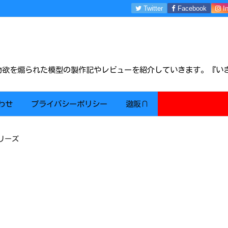
Twitter
Facebook
I
m物欲を煽られた模型の製作記やレビューを紹介していきます。『い
わせ
プライバシーポリシー
遨阪∩
シリーズ