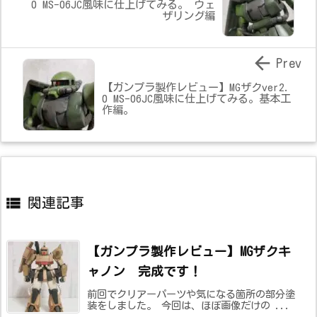
0 MS-06JC風味に仕上げてみる。 ウェ
ザリング編

Prev
【ガンプラ製作レビュー】MGザクver2.
0 MS-06JC風味に仕上げてみる。基本工
作編。

関連記事
【ガンプラ製作レビュー】MGザクキ
ャノン 完成です！
前回でクリアーパーツや気になる箇所の部分塗
装をしました。 今回は、ほぼ画像だけの ...