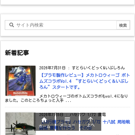
新着記事
2026年7月31日
:
すとらいくどっく&いぷしろん
【プラモ製作レビュー】メカトロウィーゴ ボト
ムズコラボVol.4 “すとらいくどっく＆いぷし
ろん”スタートです。
メカトロウィーゴのボトムズコラボもvol.4になり
ました。このところちょっと入手 ...
2026年7月5日
:
ハセガワ 1/72 震電



【飛行機プラモ】ハセガワ 1/72 十八試 局地戦
メニュー
上へ
ホーム
闘機 震電を作ろう その⑥