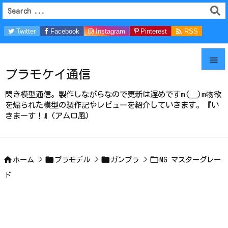

Twitter
Facebook
Instagram
Pinterest
RSS
Feedly

プラモケイ通信

メニュ
閃き模型通信。製作しながらなので更新は遅めですm(__)m物欲

を煽られた模型の製作記やレビューを紹介していきます。『い
きまーす！』(アムロ風)
サイド

前へ





ホーム
>
プラモデル
>
ガンプラ
>
MG マスターグレー
次へ
ド

検索