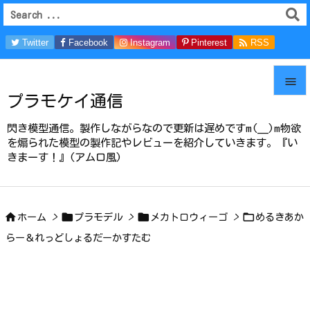

Twitter
Facebook
Instagram
Pinterest
RSS
Feedly

プラモケイ通信

メニュ
閃き模型通信。製作しながらなので更新は遅めですm(__)m物欲

を煽られた模型の製作記やレビューを紹介していきます。『い
きまーす！』(アムロ風)
サイド

前へ





ホーム
>
プラモデル
>
メカトロウィーゴ
>
めるきあか
次へ
らー＆れっどしょるだーかすたむ

検索