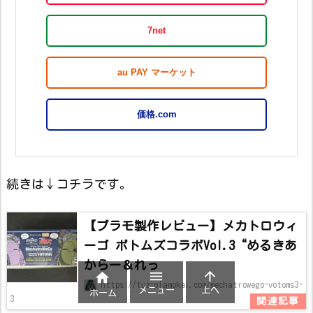
7net
au PAY マーケット
価格.com
続きは↓コチラです。
【プラモ製作レビュー】メカトロウィ
ーゴ ボトムズコラボVol.3“めるきあ
からー＆れっ



https://tuziplamokei.com/mechatrowego-votoms3-
メニュー
上へ
ホーム
3