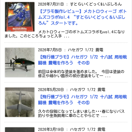
2026年7月31日
:
すとらいくどっく&いぷしろん
【プラモ製作レビュー】メカトロウィーゴ ボト
ムズコラボVol.4 “すとらいくどっく＆いぷし
ろん”スタートです。
メカトロウィーゴのボトムズコラボもvol.4になり
ました。このところちょっと入手 ...
2026年7月5日
:
ハセガワ 1/72 震電
【飛行機プラモ】ハセガワ 1/72 十八試 局地戦
闘機 震電を作ろう その⑥
前回は全体的な塗装を進めました。 今回は塗装の
修正や細かい箇所の部分塗装をして一 ...
2026年5月20日
:
ハセガワ 1/72 震電
【飛行機プラモ】ハセガワ 1/72 十八試 局地戦
闘機 震電を作ろう その⑤
久々の投稿になってしまいました･･･春になりバス
釣りや金魚飼育に車のことやらとで ...
2026年3月19日
:
ハセガワ 1/72 震電