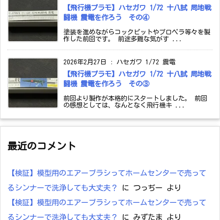
【飛行機プラモ】ハセガワ 1/72 十八試 局地戦
闘機 震電を作ろう その④
塗装を進めながらコックピットやプロペラ等々を製
作した前回です。 前途多難な気がす ...
2026年2月27日
:
ハセガワ 1/72 震電
【飛行機プラモ】ハセガワ 1/72 十八試 局地戦
闘機 震電を作ろう その③
前回より製作が本格的にスタートしました。 前回
の感想としては、なんとなく飛行機キ ...
最近のコメント
【検証】模型用のエアーブラシってホームセンターで売って
るシンナーで洗浄しても大丈夫？
に
つっぢー
より
【検証】模型用のエアーブラシってホームセンターで売って
るシンナーで洗浄しても大丈夫？
に
みずたま
より