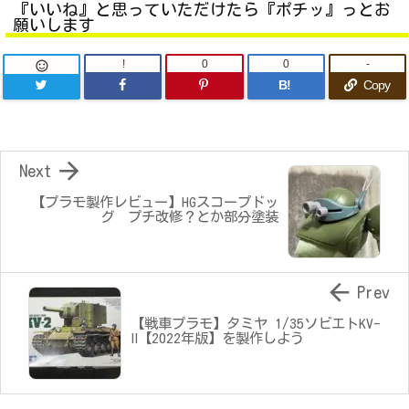
『いいね』と思っていただけたら『ポチッ』っとお
願いします
!
0
0
-

B!
Copy

Next
【プラモ製作レビュー】HGスコープドッ
グ プチ改修？とか部分塗装

Prev
【戦車プラモ】タミヤ 1/35ソビエトKV-
Ⅱ【2022年版】を製作しよう