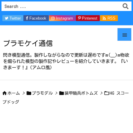

Twitter
Facebook
Instagram
Pinterest
RSS
Feedly

プラモケイ通信

メニュ
閃き模型通信。製作しながらなので更新は遅めですm(__)m物欲

を煽られた模型の製作記やレビューを紹介していきます。『い
きまーす！』(アムロ風)
サイド

前へ





ホーム
>
プラモデル
>
装甲騎兵ボトムズ
>
HG スコー
次へ
プドッグ

検索