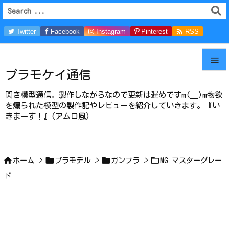

Twitter
Facebook
Instagram
Pinterest
RSS
Feedly

プラモケイ通信

メニュ
閃き模型通信。製作しながらなので更新は遅めですm(__)m物欲

を煽られた模型の製作記やレビューを紹介していきます。『い
きまーす！』(アムロ風)
サイド

前へ





ホーム
>
プラモデル
>
ガンプラ
>
MG マスターグレー
次へ
ド

検索