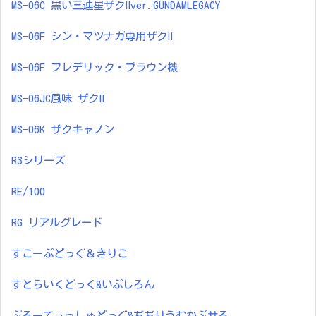
MS-06C 黒い三連星ザクⅡver.GUNDAMLEGACY
MS-06F シン・マツナガ専用ザクⅡ
MS-06F フレデリック・ブラウン機
MS-06JC風味 ザクⅡ
MS-06K ザクキャノン
R3シリーズ
RE/100
RG リアルグレード
すこーぷどっぐ＆きりこ
すとらいくどっく&いぷしろん
ぶるーてぃっしゅどっぐ&ぢぢりうむかぷせる