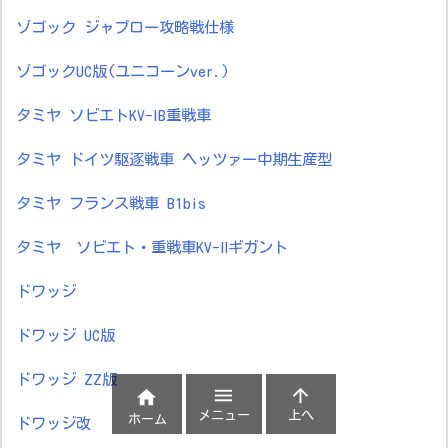
ゾゴック ジャブロー攻略戦仕様
ゾゴックUC版(ユニコーンver.)
タミヤ ソビエトKV-ⅠB重戦車
タミヤ ドイツ駆逐戦車 ヘッツァー中期生産型
タミヤ フランス戦車 B1bis
タミヤ ソビエト・重戦車KV-Ⅱギガント
ドワッジ
ドワッジ UC版
ドワッジ ZZ版



メニュー
上へ
ホーム
ドワッジ改