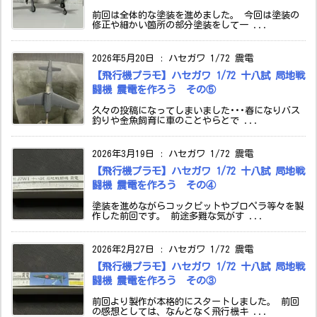
前回は全体的な塗装を進めました。 今回は塗装の
修正や細かい箇所の部分塗装をして一 ...
2026年5月20日
:
ハセガワ 1/72 震電
【飛行機プラモ】ハセガワ 1/72 十八試 局地戦
闘機 震電を作ろう その⑤
久々の投稿になってしまいました･･･春になりバス
釣りや金魚飼育に車のことやらとで ...
2026年3月19日
:
ハセガワ 1/72 震電
【飛行機プラモ】ハセガワ 1/72 十八試 局地戦
闘機 震電を作ろう その④
塗装を進めながらコックピットやプロペラ等々を製
作した前回です。 前途多難な気がす ...
2026年2月27日
:
ハセガワ 1/72 震電
【飛行機プラモ】ハセガワ 1/72 十八試 局地戦
闘機 震電を作ろう その③
前回より製作が本格的にスタートしました。 前回
の感想としては、なんとなく飛行機キ ...