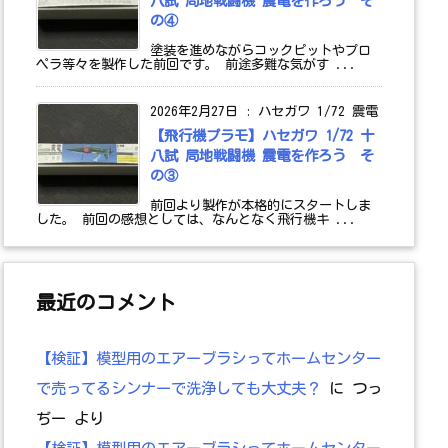
八試 局地戦闘機 震電を作ろう そ
の④
塗装を進めながらコックピットやプロ
ペラ等々を製作した前回です。 前途多難な気がす ...
2026年2月27日
:
ハセガワ 1/72 震電
【飛行機プラモ】ハセガワ 1/72 十
八試 局地戦闘機 震電を作ろう そ
の③
前回より製作が本格的にスタートしま
した。 前回の感想としては、なんとなく飛行機キ ...
最近のコメント
【検証】模型用のエアーブラシってホームセンター
で売ってるシンナーで洗浄しても大丈夫？
に
つっ
ぢー
より
【検証】模型用のエアーブラシってホームセンター