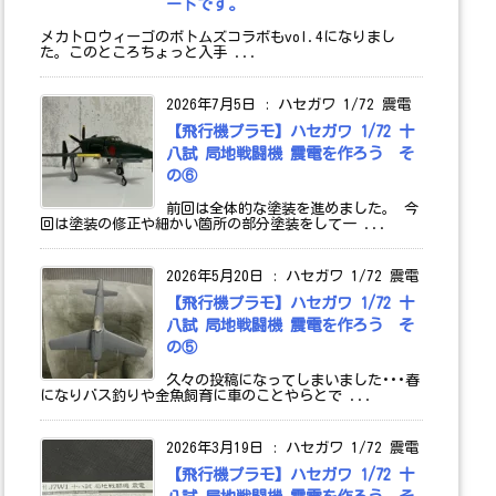
ートです。
メカトロウィーゴのボトムズコラボもvol.4になりまし
た。このところちょっと入手 ...
2026年7月5日
:
ハセガワ 1/72 震電
【飛行機プラモ】ハセガワ 1/72 十
八試 局地戦闘機 震電を作ろう そ
の⑥
前回は全体的な塗装を進めました。 今
回は塗装の修正や細かい箇所の部分塗装をして一 ...
2026年5月20日
:
ハセガワ 1/72 震電
【飛行機プラモ】ハセガワ 1/72 十
八試 局地戦闘機 震電を作ろう そ
の⑤
久々の投稿になってしまいました･･･春
になりバス釣りや金魚飼育に車のことやらとで ...
2026年3月19日
:
ハセガワ 1/72 震電
【飛行機プラモ】ハセガワ 1/72 十