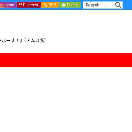

nstagram
Pinterest
RSS
Feedly
きまーす！』(アムロ風)