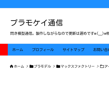
プラモケイ通信
閃き模型通信。製作しながらなので更新は遅めですm(__)
ホーム
プロフィール
サイトマップ
お問い合




ホーム
>
プラモデル
>
マックスファクトリー
>
ア